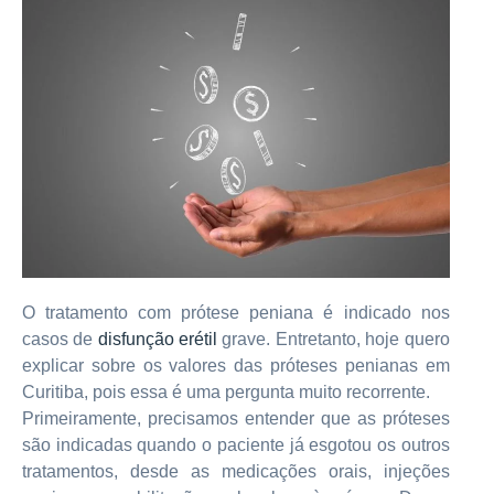
O tratamento com prótese peniana é indicado nos
casos de
disfunção erétil
grave. Entretanto, hoje quero
explicar sobre os valores das próteses penianas em
Curitiba, pois essa é uma pergunta muito recorrente.
Primeiramente, precisamos entender que as próteses
são indicadas quando o paciente já esgotou os outros
tratamentos, desde as medicações orais, injeções