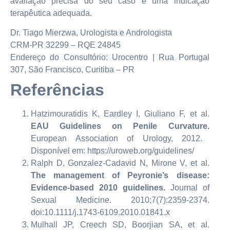
avaliação precisa do seu caso e uma indicação
terapêutica adequada.
Dr. Tiago Mierzwa, Urologista e Andrologista
CRM-PR 32299 – RQE 24845
Endereço do Consultório: Urocentro | Rua Portugal
307, São Francisco, Curitiba – PR
Referências
Hatzimouratidis K, Eardley I, Giuliano F, et al.
EAU Guidelines on Penile Curvature.
European Association of Urology, 2012.
Disponível em: https://uroweb.org/guidelines/
Ralph D, Gonzalez-Cadavid N, Mirone V, et al.
The management of Peyronie’s disease:
Evidence-based 2010 guidelines.
Journal of
Sexual Medicine. 2010;7(7):2359-2374.
doi:10.1111/j.1743-6109.2010.01841.x
Mulhall JP, Creech SD, Boorjian SA, et al.