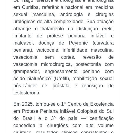
Dr. Tiago Mierzwa é urologista e andrologista
em Curitiba, referência nacional em medicina
sexual masculina, andrologia e cirurgias
urológicas de alta complexidade. Sua atuação
abrange o tratamento da disfunção erétil,
implante de prótese peniana inflável e
maleável, doença de Peyronie (curvatura
peniana), varicocele, infertilidade masculina,
vasectomia sem cortes, reversão de
vasectomia microcirúrgica, postectomia com
grampeador, engrossamento peniano com
ácido hialurônico (Urofill), reabilitação sexual
pós-câncer de próstata e reposição de
testosterona.
Em 2025, tornou-se o 1º Centro de Excelência
em Prótese Peniana Inflável Coloplast do Sul
do Brasil e o 3º do país — certificação
concedida a cirurgiões com alto volume
cirúrgico, resultados clínicos consistentes e