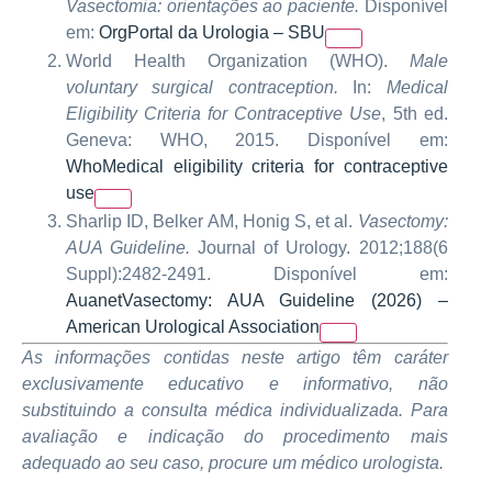
Vasectomia: orientações ao paciente.
Disponível
em:
Org
Portal da Urologia – SBU
World Health Organization (WHO).
Male
voluntary surgical contraception.
In:
Medical
Eligibility Criteria for Contraceptive Use
, 5th ed.
Geneva: WHO, 2015. Disponível em:
Who
Medical eligibility criteria for contraceptive
use
Sharlip ID, Belker AM, Honig S, et al.
Vasectomy:
AUA Guideline.
Journal of Urology. 2012;188(6
Suppl):2482-2491. Disponível em:
Auanet
Vasectomy: AUA Guideline (2026) –
American Urological Association
As informações contidas neste artigo têm caráter
exclusivamente educativo e informativo, não
substituindo a consulta médica individualizada. Para
avaliação e indicação do procedimento mais
adequado ao seu caso, procure um médico urologista.