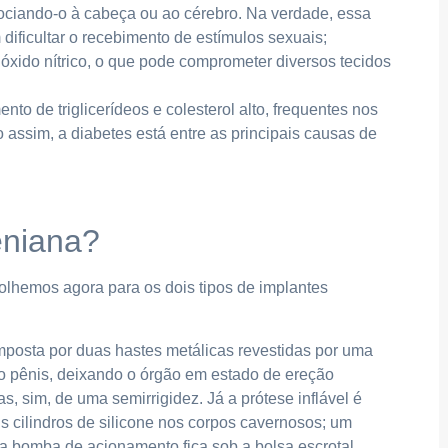
sociando-o à cabeça ou ao cérebro. Na verdade, essa
dificultar o recebimento de estímulos sexuais;
 óxido nítrico, o que pode comprometer diversos tecidos
o de triglicerídeos e colesterol alto, frequentes nos
ssim, a diabetes está entre as principais causas de
eniana?
olhemos agora para os dois tipos de implantes
posta por duas hastes metálicas revestidas por uma
o pênis, deixando o órgão em estado de ereção
, sim, de uma semirrigidez. Já a prótese inflável é
cilindros de silicone nos corpos cavernosos; um
uma bomba de acionamento fica sob a bolsa escrotal.