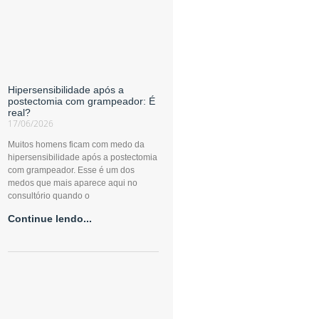
Hipersensibilidade após a
postectomia com grampeador: É
real?
17/06/2026
Muitos homens ficam com medo da
hipersensibilidade após a postectomia
com grampeador. Esse é um dos
medos que mais aparece aqui no
consultório quando o
Continue lendo...