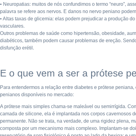
• Neuropatias: muitos de nós confundimos o termo “neuro”, as
palavra se refere aos nervos. E danos no nervo peniano podem 
• Altas taxas de glicemia: elas podem prejudicar a produção do
vasculares.
Outros problemas de saúde como hipertensão, obesidade, aument
diabéticos, também podem causar problemas de ereção. Sendo a
disfunção erétil.
E o que vem a ser a prótese p
Para entendermos a relação entre diabetes e prótese peniana, 
penianos disponíveis no mercado:
A prótese mais simples chama-se maleável ou semirrígida. Com
camada de silicone, ela é implantada nos corpos cavernosos d
permanente. Não se trata, na verdade, de uma rigidez plena, mas
composta por um mecanismo mais complexo. Implantam-se dois 
reservatório de soro fisiológico é posto ao lado da bexiga; e 