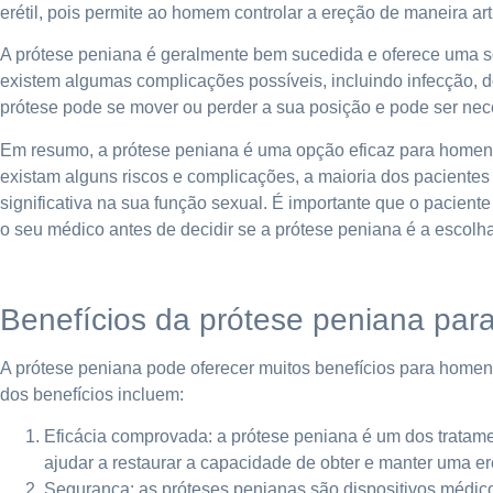
erétil, pois permite ao homem controlar a ereção de maneira artif
A prótese peniana é geralmente bem sucedida e oferece uma so
existem algumas complicações possíveis, incluindo infecção, d
prótese pode se mover ou perder a sua posição e pode ser nece
Em resumo, a prótese peniana é uma opção eficaz para homens
existam alguns riscos e complicações, a maioria dos pacientes
significativa na sua função sexual. É importante que o pacien
o seu médico antes de decidir se a prótese peniana é a escolha
Benefícios da prótese peniana pa
A prótese peniana pode oferecer muitos benefícios para homens
dos benefícios incluem:
Eficácia comprovada: a prótese peniana é um dos tratamen
ajudar a restaurar a capacidade de obter e manter uma e
Segurança: as próteses penianas são dispositivos médico