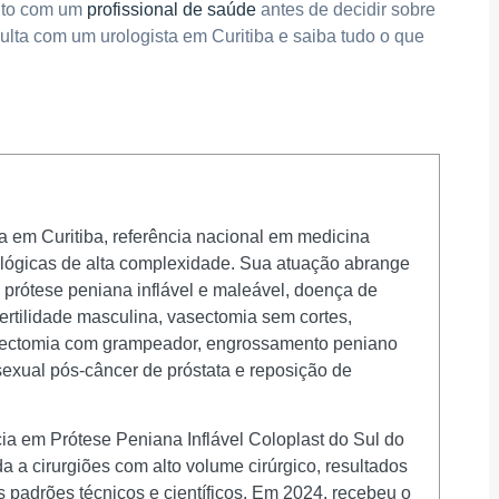
ento com um
profissional de saúde
antes de decidir sobre
lta com um urologista em Curitiba e saiba tudo o que
ta em Curitiba, referência nacional em medicina
rológicas de alta complexidade. Sua atuação abrange
e prótese peniana inflável e maleável, doença de
fertilidade masculina, vasectomia sem cortes,
stectomia com grampeador, engrossamento peniano
o sexual pós-câncer de próstata e reposição de
ia em Prótese Peniana Inflável Coloplast do Sul do
da a cirurgiões com alto volume cirúrgico, resultados
s padrões técnicos e científicos. Em 2024, recebeu o