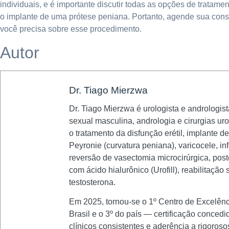
individuais, e é importante discutir todas as opções de tratam
o implante de uma prótese peniana. Portanto, agende sua consu
você precisa sobre esse procedimento.
Autor
Dr. Tiago Mierzwa
Dr. Tiago Mierzwa é urologista e andrologis
sexual masculina, andrologia e cirurgias u
o tratamento da disfunção erétil, implante d
Peyronie (curvatura peniana), varicocele, in
reversão de vasectomia microcirúrgica, po
com ácido hialurônico (Urofill), reabilitaçã
testosterona.
Em 2025, tornou-se o 1º Centro de Excelênc
Brasil e o 3º do país — certificação concedi
clínicos consistentes e aderência a rigoroso