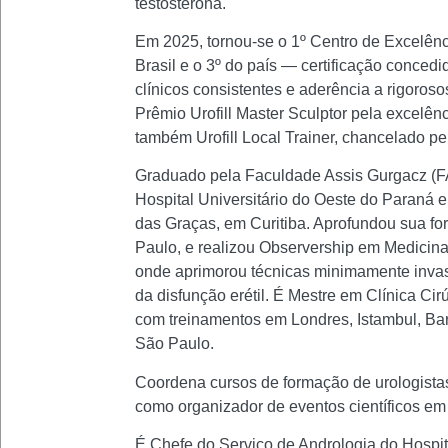
testosterona.
Em 2025, tornou-se o 1º Centro de Excelênc
Brasil e o 3º do país — certificação concedi
clínicos consistentes e aderência a rigoroso
Prêmio Urofill Master Sculptor pela excelê
também Urofill Local Trainer, chancelado pelo
Graduado pela Faculdade Assis Gurgacz (FAG
Hospital Universitário do Oeste do Paraná 
das Graças, em Curitiba. Aprofundou sua f
Paulo, e realizou Observership em Medicin
onde aprimorou técnicas minimamente invas
da disfunção erétil. É Mestre em Clínica C
com treinamentos em Londres, Istambul, Ba
São Paulo.
Coordena cursos de formação de urologistas
como organizador de eventos científicos em a
É Chefe do Serviço de Andrologia do Hospi