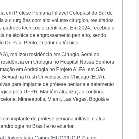
ia em Prótese Peniana Inflável Coloplast do Sul do
da a cirurgiões com alto volume cirúrgico, resultados
s padrões técnicos e científicos. Em 2024, recebeu o
ncia na técnica de engrossamento peniano, sendo
 Dr. Paul Perito, criador da técnica.
), realizou residência em Cirurgia Geral no
e residência em Urologia no Hospital Nossa Senhora
ormação em Andrologia no Projeto ALFA, em São
a Sexual na Rush University, em Chicago (EUA),
ivas para implante de prótese peniana e tratamento
irúrgica pela UFPR. Mantém atualização contínua
rcelona, Minneapolis, Miami, Las Vegas, Bogotá e
 em implante de prótese peniana inflável e atua
ndrologia no Brasil e no exterior.
tal Universitário Cajuru (HUC/PUC-PR) e do