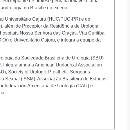
 em implante de prótese peniana inflável e atua
ndrologia no Brasil e no exterior.
tal Universitário Cajuru (HUC/PUC-PR) e do
, além de Preceptor da Residência de Urologia
 hospitais Nossa Senhora das Graças, Vita Curitiba,
r) e Universitário Cajuru, e integra a equipe da
logia da Sociedade Brasileira de Urologia (SBU)
 Integra ainda a American Urological Association
), Society of Urologic Prosthetic Surgeons
na Sexual (ISSM), Associação Brasileira de Estudos
nfederación Americana de Urología (CAU) e
na.