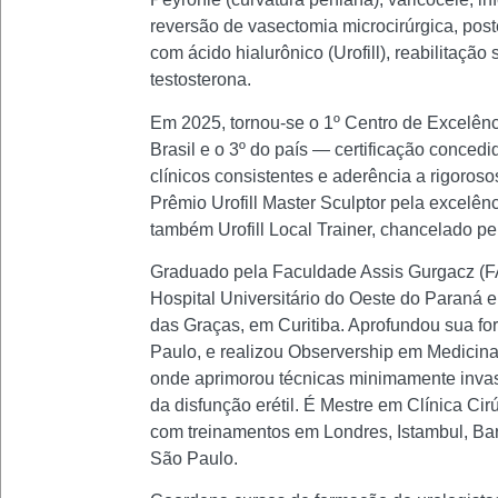
reversão de vasectomia microcirúrgica, po
com ácido hialurônico (Urofill), reabilitaçã
testosterona.
Em 2025, tornou-se o 1º Centro de Excelênc
Brasil e o 3º do país — certificação concedi
clínicos consistentes e aderência a rigoroso
Prêmio Urofill Master Sculptor pela excelê
também Urofill Local Trainer, chancelado pelo
Graduado pela Faculdade Assis Gurgacz (FAG
Hospital Universitário do Oeste do Paraná 
das Graças, em Curitiba. Aprofundou sua f
Paulo, e realizou Observership em Medicin
onde aprimorou técnicas minimamente invas
da disfunção erétil. É Mestre em Clínica C
com treinamentos em Londres, Istambul, Ba
São Paulo.