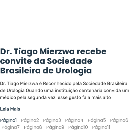
Dr. Tiago Mierzwa recebe
convite da Sociedade
Brasileira de Urologia
Dr. Tiago Mierzwa é Reconhecido pela Sociedade Brasileira
de Urologia Quando uma instituição centenária convida um
médico pela segunda vez, esse gesto fala mais alto
Leia Mais
Página
1
Página
2
Página
3
Página
4
Página
5
Página
6
Página
7
Página
8
Página
9
Página
10
Página
11