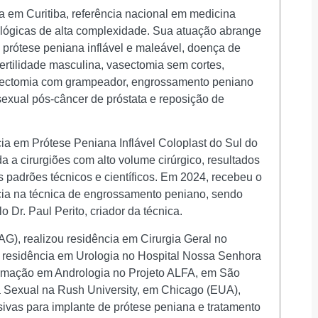
ta em Curitiba, referência nacional em medicina
rológicas de alta complexidade. Sua atuação abrange
e prótese peniana inflável e maleável, doença de
fertilidade masculina, vasectomia sem cortes,
stectomia com grampeador, engrossamento peniano
o sexual pós-câncer de próstata e reposição de
ia em Prótese Peniana Inflável Coloplast do Sul do
da a cirurgiões com alto volume cirúrgico, resultados
s padrões técnicos e científicos. Em 2024, recebeu o
ncia na técnica de engrossamento peniano, sendo
 Dr. Paul Perito, criador da técnica.
), realizou residência em Cirurgia Geral no
e residência em Urologia no Hospital Nossa Senhora
ormação em Andrologia no Projeto ALFA, em São
a Sexual na Rush University, em Chicago (EUA),
ivas para implante de prótese peniana e tratamento