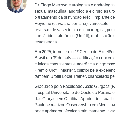
Dr. Tiago Mierzwa é urologista e andrologis
sexual masculina, andrologia e cirurgias u
o tratamento da disfunção erétil, implante d
Peyronie (curvatura peniana), varicocele, in
reversão de vasectomia microcirúrgica, po
com ácido hialurônico (Urofill), reabilitaçã
testosterona.
Em 2025, tornou-se o 1º Centro de Excelênc
Brasil e o 3º do país — certificação concedi
clínicos consistentes e aderência a rigoroso
Prêmio Urofill Master Sculptor pela excelê
também Urofill Local Trainer, chancelado pelo
Graduado pela Faculdade Assis Gurgacz (FAG
Hospital Universitário do Oeste do Paraná 
das Graças, em Curitiba. Aprofundou sua f
Paulo, e realizou Observership em Medicin
onde aprimorou técnicas minimamente invas