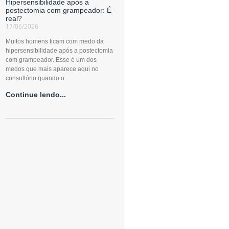
Hipersensibilidade após a
postectomia com grampeador: É
real?
17/06/2026
Muitos homens ficam com medo da
hipersensibilidade após a postectomia
com grampeador. Esse é um dos
medos que mais aparece aqui no
consultório quando o
Continue lendo...