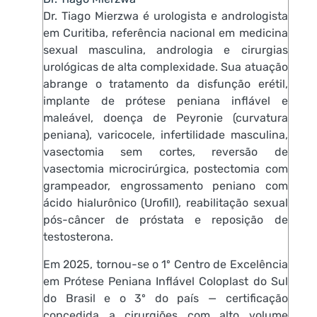
Dr. Tiago Mierzwa é urologista e andrologista
em Curitiba, referência nacional em medicina
sexual masculina, andrologia e cirurgias
urológicas de alta complexidade. Sua atuação
abrange o tratamento da disfunção erétil,
implante de prótese peniana inflável e
maleável, doença de Peyronie (curvatura
peniana), varicocele, infertilidade masculina,
vasectomia sem cortes, reversão de
vasectomia microcirúrgica, postectomia com
grampeador, engrossamento peniano com
ácido hialurônico (Urofill), reabilitação sexual
pós-câncer de próstata e reposição de
testosterona.
Em 2025, tornou-se o 1º Centro de Excelência
em Prótese Peniana Inflável Coloplast do Sul
do Brasil e o 3º do país — certificação
concedida a cirurgiões com alto volume