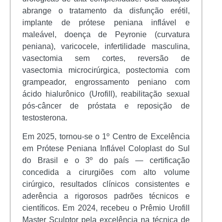
abrange o tratamento da disfunção erétil,
implante de prótese peniana inflável e
maleável, doença de Peyronie (curvatura
peniana), varicocele, infertilidade masculina,
vasectomia sem cortes, reversão de
vasectomia microcirúrgica, postectomia com
grampeador, engrossamento peniano com
ácido hialurônico (Urofill), reabilitação sexual
pós-câncer de próstata e reposição de
testosterona.
Em 2025, tornou-se o 1º Centro de Excelência
em Prótese Peniana Inflável Coloplast do Sul
do Brasil e o 3º do país — certificação
concedida a cirurgiões com alto volume
cirúrgico, resultados clínicos consistentes e
aderência a rigorosos padrões técnicos e
científicos. Em 2024, recebeu o Prêmio Urofill
Master Sculptor pela excelência na técnica de