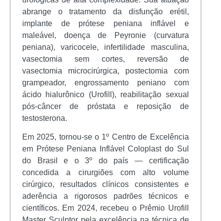
abrange o tratamento da disfunção erétil,
implante de prótese peniana inflável e
maleável, doença de Peyronie (curvatura
peniana), varicocele, infertilidade masculina,
vasectomia sem cortes, reversão de
vasectomia microcirúrgica, postectomia com
grampeador, engrossamento peniano com
ácido hialurônico (Urofill), reabilitação sexual
pós-câncer de próstata e reposição de
testosterona.
Em 2025, tornou-se o 1º Centro de Excelência
em Prótese Peniana Inflável Coloplast do Sul
do Brasil e o 3º do país — certificação
concedida a cirurgiões com alto volume
cirúrgico, resultados clínicos consistentes e
aderência a rigorosos padrões técnicos e
científicos. Em 2024, recebeu o Prêmio Urofill
Master Sculptor pela excelência na técnica de