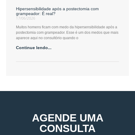
Hipersensibilidade após a postectomia com
grampeador: É real?
17/06/2026
Muitos homens ficam com medo da hipersensibilidade após a
postectomia com grampeador. Esse é um dos medos que mais
aparece aqui no consultório quando o
Continue lendo...
AGENDE UMA
CONSULTA