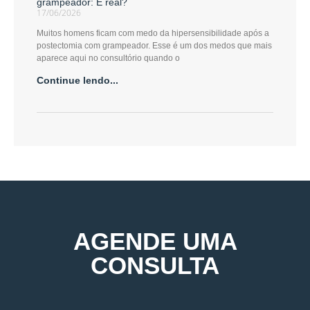
grampeador: É real?
17/06/2026
Muitos homens ficam com medo da hipersensibilidade após a
postectomia com grampeador. Esse é um dos medos que mais
aparece aqui no consultório quando o
Continue lendo...
AGENDE UMA
CONSULTA