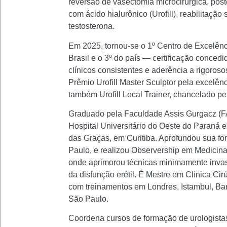
reversão de vasectomia microcirúrgica, po
com ácido hialurônico (Urofill), reabilitaçã
testosterona.
Em 2025, tornou-se o 1º Centro de Excelênc
Brasil e o 3º do país — certificação concedi
clínicos consistentes e aderência a rigoroso
Prêmio Urofill Master Sculptor pela excelê
também Urofill Local Trainer, chancelado pelo
Graduado pela Faculdade Assis Gurgacz (FAG
Hospital Universitário do Oeste do Paraná 
das Graças, em Curitiba. Aprofundou sua f
Paulo, e realizou Observership em Medicin
onde aprimorou técnicas minimamente invas
da disfunção erétil. É Mestre em Clínica C
com treinamentos em Londres, Istambul, Ba
São Paulo.
Coordena cursos de formação de urologistas