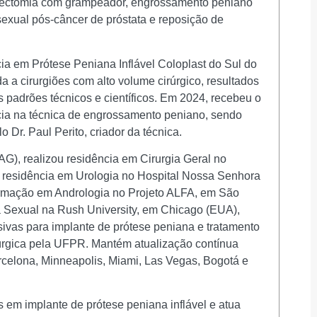
stectomia com grampeador, engrossamento peniano
o sexual pós-câncer de próstata e reposição de
ia em Prótese Peniana Inflável Coloplast do Sul do
da a cirurgiões com alto volume cirúrgico, resultados
s padrões técnicos e científicos. Em 2024, recebeu o
ncia na técnica de engrossamento peniano, sendo
 Dr. Paul Perito, criador da técnica.
), realizou residência em Cirurgia Geral no
e residência em Urologia no Hospital Nossa Senhora
ormação em Andrologia no Projeto ALFA, em São
a Sexual na Rush University, em Chicago (EUA),
ivas para implante de prótese peniana e tratamento
irúrgica pela UFPR. Mantém atualização contínua
rcelona, Minneapolis, Miami, Las Vegas, Bogotá e
 em implante de prótese peniana inflável e atua