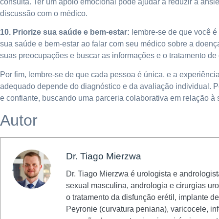
consulta. Ter um apoio emocional pode ajudar a reduzir a ansi
discussão com o médico.
10. Priorize sua saúde e bem-estar:
lembre-se de que você é o
sua saúde e bem-estar ao falar com seu médico sobre a doenç
suas preocupações e buscar as informações e o tratamento de 
Por fim, lembre-se de que cada pessoa é única, e a experiênci
adequado depende do diagnóstico e da avaliação individual. P
e confiante, buscando uma parceria colaborativa em relação à
Autor
Dr. Tiago Mierzwa
Dr. Tiago Mierzwa é urologista e andrologis
sexual masculina, andrologia e cirurgias u
o tratamento da disfunção erétil, implante d
Peyronie (curvatura peniana), varicocele, in