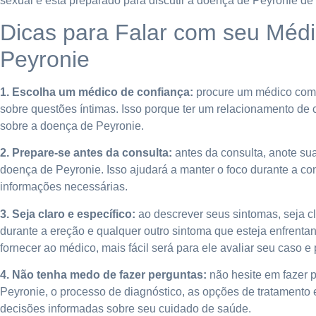
sexual e está preparado para discutir a doença de Peyronie de 
Dicas para Falar com seu Méd
Peyronie
1. Escolha um médico de confiança:
procure um médico com q
sobre questões íntimas. Isso porque ter um relacionamento de
sobre a doença de Peyronie.
2. Prepare-se antes da consulta:
antes da consulta, anote su
doença de Peyronie. Isso ajudará a manter o foco durante a co
informações necessárias.
3. Seja claro e específico:
ao descrever seus sintomas, seja cl
durante a ereção e qualquer outro sintoma que esteja enfrenta
fornecer ao médico, mais fácil será para ele avaliar seu caso 
4. Não tenha medo de fazer perguntas:
não hesite em fazer 
Peyronie, o processo de diagnóstico, as opções de tratamento e
decisões informadas sobre seu cuidado de saúde.