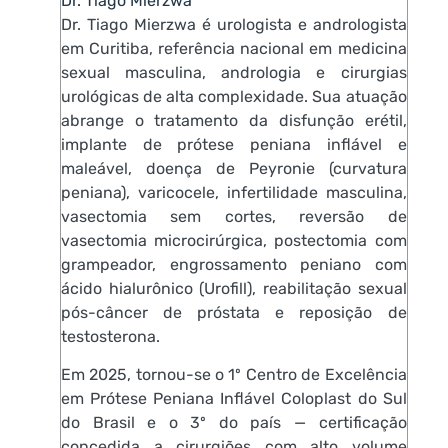
Dr. Tiago Mierzwa
Dr. Tiago Mierzwa é urologista e andrologista
em Curitiba, referência nacional em medicina
sexual masculina, andrologia e cirurgias
urológicas de alta complexidade. Sua atuação
abrange o tratamento da disfunção erétil,
implante de prótese peniana inflável e
maleável, doença de Peyronie (curvatura
peniana), varicocele, infertilidade masculina,
vasectomia sem cortes, reversão de
vasectomia microcirúrgica, postectomia com
grampeador, engrossamento peniano com
ácido hialurônico (Urofill), reabilitação sexual
pós-câncer de próstata e reposição de
testosterona.
Em 2025, tornou-se o 1º Centro de Excelência
em Prótese Peniana Inflável Coloplast do Sul
do Brasil e o 3º do país — certificação
concedida a cirurgiões com alto volume