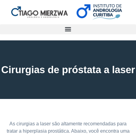
Cirurgias de próstata a laser
As cirurgias a laser são altamente recomendadas para
tratar a hiperplasia prostática. Abaixo, você encontra uma