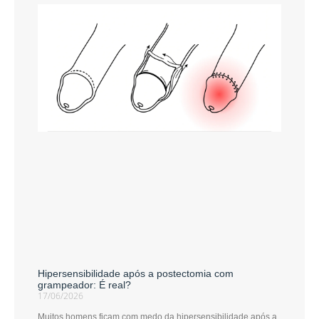
Hipersensibilidade após a postectomia com
grampeador: É real?
17/06/2026
Muitos homens ficam com medo da hipersensibilidade após a