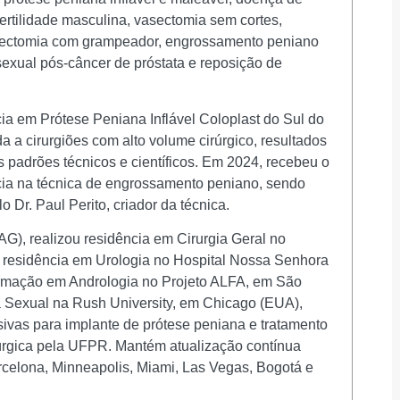
fertilidade masculina, vasectomia sem cortes,
stectomia com grampeador, engrossamento peniano
o sexual pós-câncer de próstata e reposição de
ia em Prótese Peniana Inflável Coloplast do Sul do
da a cirurgiões com alto volume cirúrgico, resultados
s padrões técnicos e científicos. Em 2024, recebeu o
ncia na técnica de engrossamento peniano, sendo
 Dr. Paul Perito, criador da técnica.
), realizou residência em Cirurgia Geral no
e residência em Urologia no Hospital Nossa Senhora
ormação em Andrologia no Projeto ALFA, em São
a Sexual na Rush University, em Chicago (EUA),
ivas para implante de prótese peniana e tratamento
irúrgica pela UFPR. Mantém atualização contínua
rcelona, Minneapolis, Miami, Las Vegas, Bogotá e