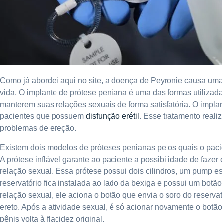
Como já abordei aqui no site, a doença de Peyronie causa um
vida. O implante de prótese peniana é uma das formas utiliza
manterem suas relações sexuais de forma satisfatória. O implan
pacientes que possuem
disfunção erétil
. Esse tratamento reali
problemas de ereção.
Existem dois modelos de próteses penianas pelos quais o pacien
A prótese inflável garante ao paciente a possibilidade de fazer
relação sexual. Essa prótese possui dois cilindros, um pump es
reservatório fica instalada ao lado da bexiga e possui um bot
relação sexual, ele aciona o botão que envia o soro do reserva
ereto. Após a atividade sexual, é só acionar novamente o botão
pênis volta à flacidez original.