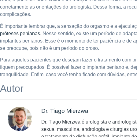
corretamente as orientações do urologista. Dessa forma, a re
complicações.
É importante lembrar que, a sensação do orgasmo e a ejacul
próteses penianas
. Nesse sentido, existe um período de adapt
implantes penianos. Esse é o momento de ter paciência e de ap
se preocupe, pois não é um período doloroso.
Para aqueles pacientes que desejam fazer o tratamento com pr
fiquem preocupados. É possível fazer o implante peniano e, dep
tranquilidade. Enfim, caso você tenha ficado com dúvidas, entr
Autor
Dr. Tiago Mierzwa
Dr. Tiago Mierzwa é urologista e andrologis
sexual masculina, andrologia e cirurgias u
o tratamento da disfunção erétil, implante d