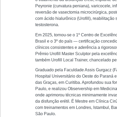
Peyronie (curvatura peniana), varicocele, in
reversão de vasectomia microcirúrgica, po
com ácido hialurônico (Urofill), reabilitaçã
testosterona.
Em 2025, tornou-se o 1º Centro de Excelênc
Brasil e o 3º do país — certificação concedi
clínicos consistentes e aderência a rigoroso
Prêmio Urofill Master Sculptor pela excelê
também Urofill Local Trainer, chancelado pelo
Graduado pela Faculdade Assis Gurgacz (FAG
Hospital Universitário do Oeste do Paraná 
das Graças, em Curitiba. Aprofundou sua f
Paulo, e realizou Observership em Medicin
onde aprimorou técnicas minimamente invas
da disfunção erétil. É Mestre em Clínica C
com treinamentos em Londres, Istambul, Ba
São Paulo.