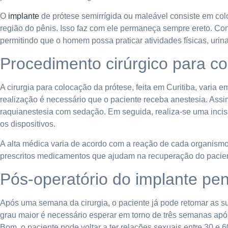
O
implante
de prótese semirrígida ou maleável consiste em colo
região do pênis. Isso faz com ele permaneça sempre ereto. Con
permitindo que o homem possa praticar atividades físicas, urin
Procedimento cirúrgico para c
A cirurgia para colocação da prótese, feita em Curitiba, varia 
realização é necessário que o paciente receba anestesia. Assim
raquianestesia com sedação. Em seguida, realiza-se uma incisã
os dispositivos.
A alta médica varia de acordo com a reação de cada organismo,
prescritos medicamentos que ajudam na recuperação do pacie
Pós-operatório do implante pe
Após uma semana da cirurgia, o paciente já pode retomar as su
grau maior é necessário esperar em torno de três semanas após
Bom, o paciente pode voltar a ter relações sexuais entre 30 e 6