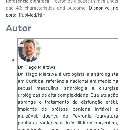
Referência científica:
Peyronie’s disease in men under
age 40: characteristics and outcome.
Disponível no
portal PubMed/NIH
Autor
Dr. Tiago Mierzwa
Dr. Tiago Mierzwa é urologista e andrologista
em Curitiba, referência nacional em medicina
sexual masculina, andrologia e cirurgias
urológicas de alta complexidade. Sua atuação
abrange o tratamento da disfunção erétil,
implante de prótese peniana inflável e
maleável, doença de Peyronie (curvatura
peniana), varicocele, infertilidade masculina,
vasectomia sem cortes, reversão de