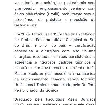
vasectomia microcirúrgica, postectomia com
grampeador, engrossamento peniano com
ácido hialurônico (Urofill), reabilitação sexual
pós-câncer de próstata e reposição de
testosterona.
Em 2025, tornou-se o 1º Centro de Excelência
em Prótese Peniana Inflável Coloplast do Sul
do Brasil e o 3º do país — certificação
concedida a cirurgiões com alto volume
cirúrgico, resultados clínicos consistentes e
aderência a rigorosos padrões técnicos e
científicos. Em 2024, recebeu o Prêmio Urofill
Master Sculptor pela excelência na técnica
de engrossamento peniano, sendo também
Urofill Local Trainer, chancelado pelo Dr. Paul
Perito, criador da técnica.
Graduado pela Faculdade Assis Gurgacz
(FAG), realizou residência em Cirurgia Geral