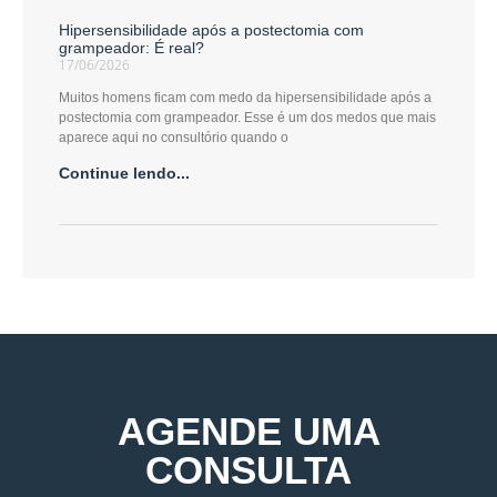
Hipersensibilidade após a postectomia com
grampeador: É real?
17/06/2026
Muitos homens ficam com medo da hipersensibilidade após a
postectomia com grampeador. Esse é um dos medos que mais
aparece aqui no consultório quando o
Continue lendo...
AGENDE UMA
CONSULTA