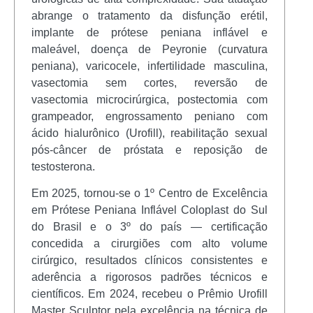
abrange o tratamento da disfunção erétil,
implante de prótese peniana inflável e
maleável, doença de Peyronie (curvatura
peniana), varicocele, infertilidade masculina,
vasectomia sem cortes, reversão de
vasectomia microcirúrgica, postectomia com
grampeador, engrossamento peniano com
ácido hialurônico (Urofill), reabilitação sexual
pós-câncer de próstata e reposição de
testosterona.
Em 2025, tornou-se o 1º Centro de Excelência
em Prótese Peniana Inflável Coloplast do Sul
do Brasil e o 3º do país — certificação
concedida a cirurgiões com alto volume
cirúrgico, resultados clínicos consistentes e
aderência a rigorosos padrões técnicos e
científicos. Em 2024, recebeu o Prêmio Urofill
Master Sculptor pela excelência na técnica de