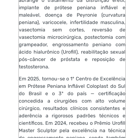
abrange o tratamento da disfunção erétil,
implante de prótese peniana inflável e
maleável, doença de Peyronie (curvatura
peniana), varicocele, infertilidade masculina,
vasectomia sem cortes, reversão de
vasectomia microcirúrgica, postectomia com
grampeador, engrossamento peniano com
ácido hialurônico (Urofill), reabilitação sexual
pós-câncer de próstata e reposição de
testosterona.
Em 2025, tornou-se o 1º Centro de Excelência
em Prótese Peniana Inflável Coloplast do Sul
do Brasil e o 3º do país — certificação
concedida a cirurgiões com alto volume
cirúrgico, resultados clínicos consistentes e
aderência a rigorosos padrões técnicos e
científicos. Em 2024, recebeu o Prêmio Urofill
Master Sculptor pela excelência na técnica
de engrossamento peniano, sendo também