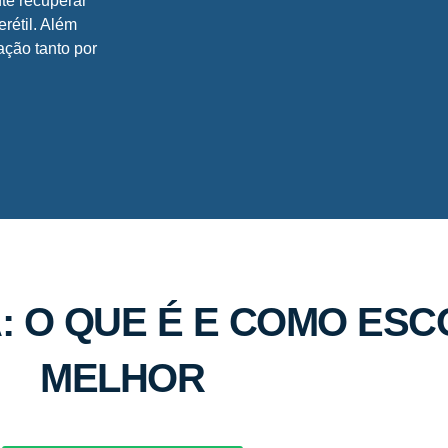
te recuperar
rétil. Além
ação tanto por
: O QUE É E COMO ESC
MELHOR