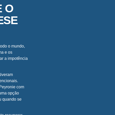
E O
ESE
 todo o mundo,
ma e os
ar a impotência
tiveram
encionais.
 Peyronie com
é uma opção
u quando se