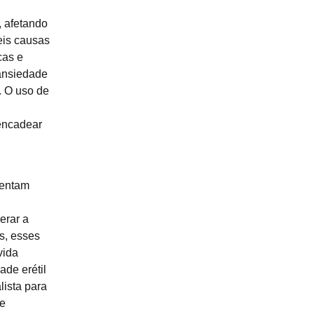
, afetando
eis causas
cas e
 ansiedade
. O uso de
encadear
sentam
erar a
s, esses
vida
ade erétil
lista para
 e