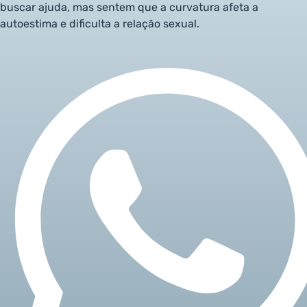
buscar ajuda, mas sentem que a curvatura afeta a
autoestima e dificulta a relação sexual.