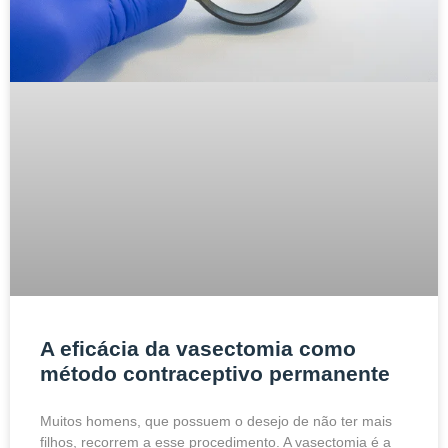
A eficácia da vasectomia como
método contraceptivo permanente
Muitos homens, que possuem o desejo de não ter mais
filhos, recorrem a esse procedimento. A vasectomia é a