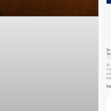
Dr
Su
30
Dr.
Con
oco
Hot
Co