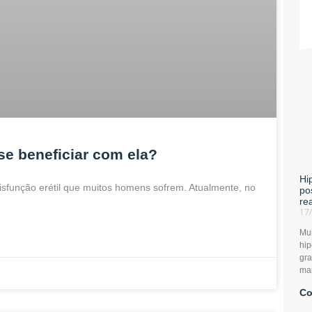
e beneficiar com ela?
Hi
disfunção erétil que muitos homens sofrem. Atualmente, no
po
re
17
Mu
hip
gr
mai
Co