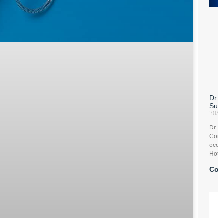
Dr
Su
30
Dr.
Con
oco
Hot
Co