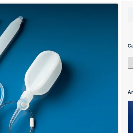
Ca
Ar