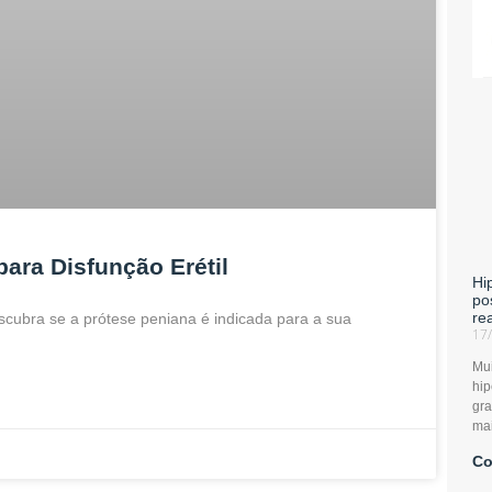
para Disfunção Erétil
Hi
po
re
escubra se a prótese peniana é indicada para a sua
17
Mu
hip
gr
mai
Co